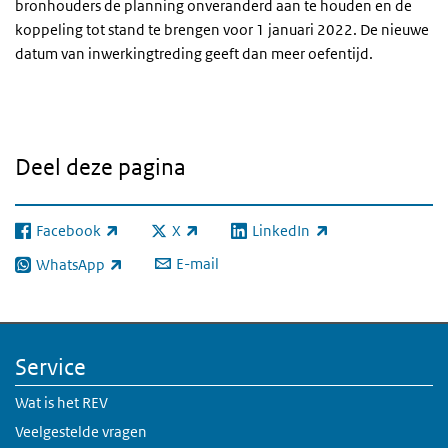
bronhouders de planning onveranderd aan te houden en de
koppeling tot stand te brengen voor 1 januari 2022. De nieuwe
datum van inwerkingtreding geeft dan meer oefentijd.
Deel deze pagina
Facebook
X
LinkedIn
(externe link)
(externe link)
(externe link)
E-mail
WhatsApp
(externe link)
Service
Wat is het REV
Veelgestelde vragen