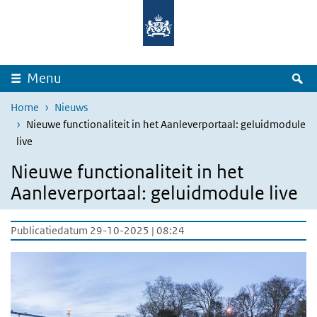
Overslaan en naar de inhoud gaan
Direct naar de hoofdnavigatie
Z
Menu
Home
Nieuws
Nieuwe functionaliteit in het Aanleverportaal: geluidmodule
live
Nieuwe functionaliteit in het
Aanleverportaal: geluidmodule live
Publicatiedatum 29-10-2025 | 08:24