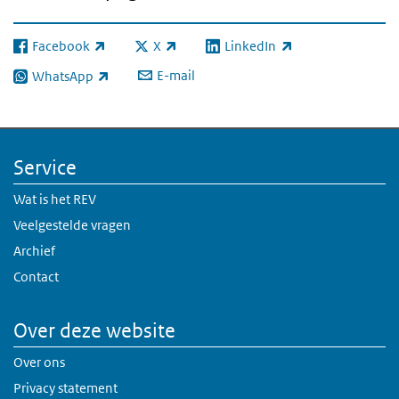
Facebook
X
LinkedIn
(externe link)
(externe link)
(externe link)
E-mail
WhatsApp
(externe link)
Service
Wat is het REV
Veelgestelde vragen
Archief
Contact
Over deze website
Over ons
Privacy statement