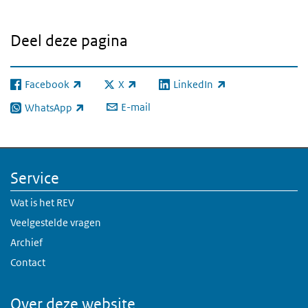
Deel deze pagina
Facebook
X
LinkedIn
(externe link)
(externe link)
(externe link)
E-mail
WhatsApp
(externe link)
Service
Wat is het REV
Veelgestelde vragen
Archief
Contact
Over deze website