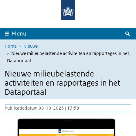
Overslaan en naar de inhoud gaan
Direct naar de hoofdnavigatie
Z
Menu
Home
Nieuws
Nieuwe milieubelastende activiteiten en rapportages in het
Dataportaal
Nieuwe milieubelastende
activiteiten en rapportages in het
Dataportaal
Publicatiedatum 08-10-2025 | 13:58