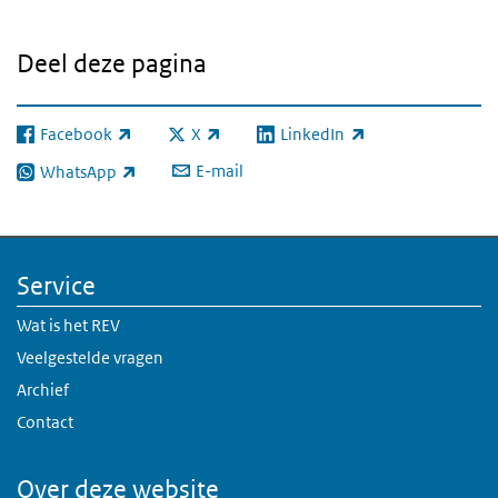
Deel deze pagina
Facebook
X
LinkedIn
(externe link)
(externe link)
(externe link)
E-mail
WhatsApp
(externe link)
Service
Wat is het REV
Veelgestelde vragen
Archief
Contact
Over deze website