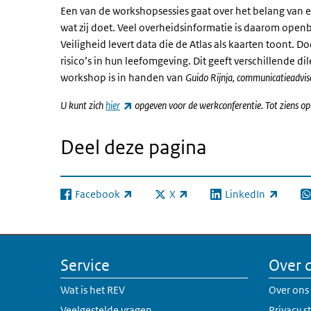
Een van de workshopsessies gaat over het belang van 
wat zij doet. Veel overheidsinformatie is daarom openba
Veiligheid levert data die de Atlas als kaarten toont. D
risico’s in hun leefomgeving. Dit geeft verschillende 
workshop is in handen van
Guido Rijnja, communicatieadvis
(externe link)
U kunt zich
hier
opgeven voor de werkconferentie. Tot ziens op 
Deel deze pagina
Facebook
X
LinkedIn
(externe link)
(externe link)
(externe link)
(e
Service
Over 
Wat is het REV
Over ons
Veelgestelde vragen
Privacy 