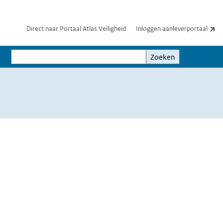
(e
Direct naar Portaal Atlas Veiligheid
Inloggen aanleverportaal
Zoeken
Zoeken