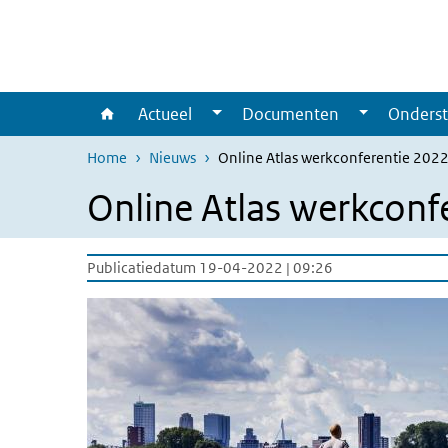
Overslaan en naar de inhoud gaan
Direct naar de hoofdnavigatie
Actueel
Documenten
Onderst
Home
Nieuws
Online Atlas werkconferentie 202
Online Atlas werkconf
Publicatiedatum 19-04-2022 | 09:26