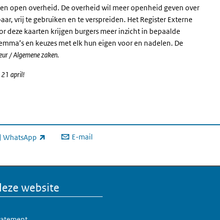
een open overheid. De overheid wil meer openheid geven over
ar, vrij te gebruiken en te verspreiden. Het Register
Externe
oor deze kaarten krijgen burgers meer inzicht in bepaalde
dilemma’s en keuzes met elk hun eigen voor en nadelen. De
eur / Algemene zaken.
21 april!
E-mail
WhatsApp
xterne link)
deze website
statement