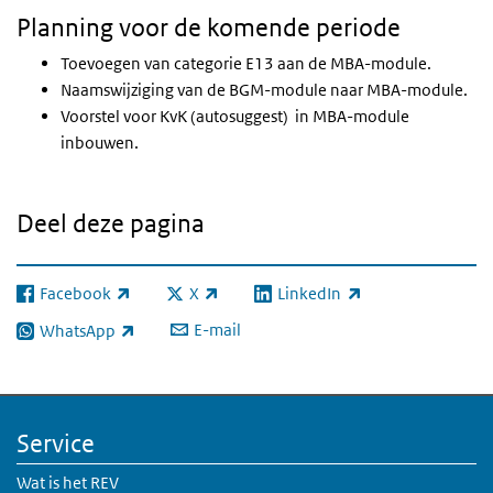
Planning voor de komende periode
Toevoegen van categorie E13 aan de MBA-module.
Naamswijziging van de BGM-module naar MBA-module.
Voorstel voor KvK (autosuggest)
in MBA-module
inbouwen.
Deel deze pagina
Facebook
X
LinkedIn
(externe link)
(externe link)
(externe link)
E-mail
WhatsApp
(externe link)
Service
Wat is het REV