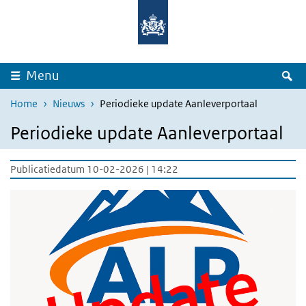
Overslaan en naar de inhoud gaan
Direct naar de hoofdnavigatie
Z
Menu
Home
Nieuws
Periodieke update Aanleverportaal
Periodieke update Aanleverportaal
Publicatiedatum 10-02-2026 | 14:22