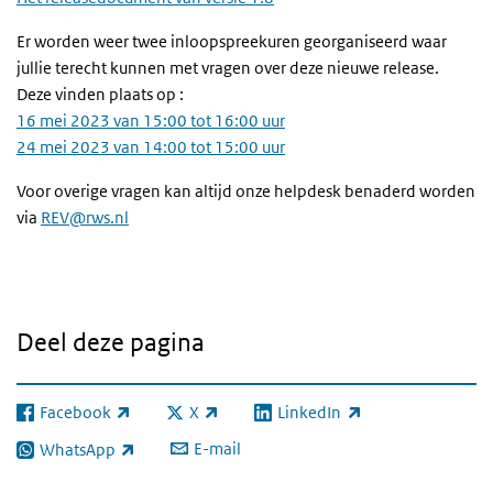
Er worden weer twee inloopspreekuren georganiseerd waar
jullie terecht kunnen met vragen over deze nieuwe release.
Deze vinden plaats op :
16 mei 2023 van 15:00 tot 16:00 uur
24 mei 2023 van 14:00 tot 15:00 uur
Voor overige vragen kan altijd onze helpdesk benaderd worden
via
REV@rws.nl
Deel deze pagina
Facebook
X
LinkedIn
(externe link)
(externe link)
(externe link)
E-mail
WhatsApp
(externe link)