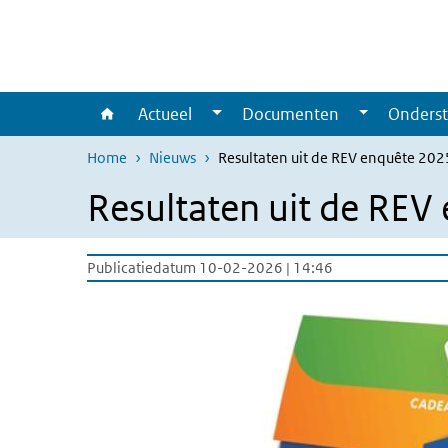
Overslaan en naar de inhoud gaan
Direct naar de hoofdnavigatie
Actueel
Documenten
Onderst
Home
Nieuws
Resultaten uit de REV enquête 20
Resultaten uit de RE
Publicatiedatum 10-02-2026 | 14:46