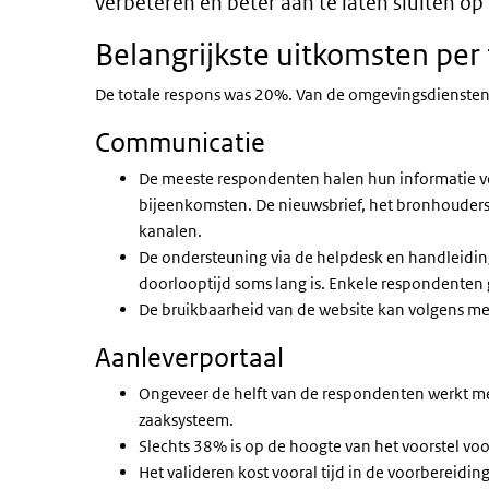
verbeteren en beter aan te laten sluiten o
Belangrijkste uitkomsten pe
De totale respons was 20%. Van de omgevingsdienste
Communicatie
De meeste respondenten halen hun informatie voo
bijeenkomsten. De nieuwsbrief, het bronhouderso
kanalen.
De ondersteuning via de helpdesk en handleidin
doorlooptijd soms lang is. Enkele respondenten 
De bruikbaarheid van de website kan volgens m
Aanleverportaal
Ongeveer de helft van de respondenten werkt met
zaaksysteem.
Slechts 38% is op de hoogte van het voorstel voor
Het valideren kost vooral tijd in de voorbereidi