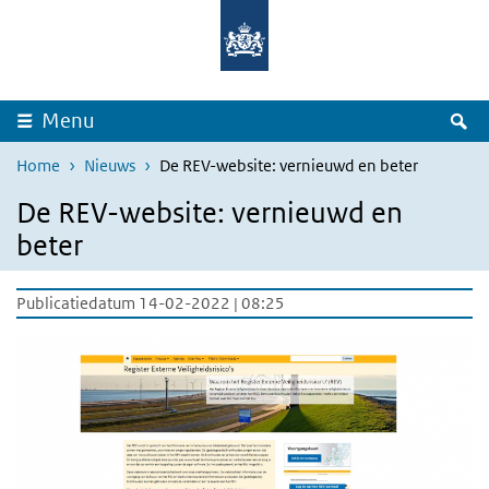
Overslaan en naar de inhoud gaan
Direct naar de hoofdnavigatie
Z
Menu
Home
Nieuws
De REV-website: vernieuwd en beter
De REV-website: vernieuwd en
beter
Publicatiedatum 14-02-2022 | 08:25