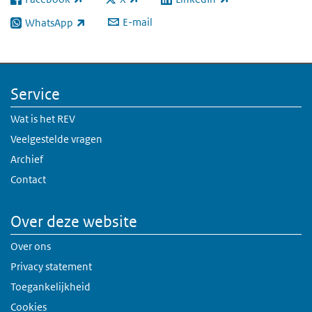
(externe link)
(externe link)
(externe link)
E-mail
WhatsApp
(externe link)
Service
Wat is het REV
Veelgestelde vragen
Archief
Contact
Over deze website
Over ons
Privacy statement
Toegankelijkheid
Cookies