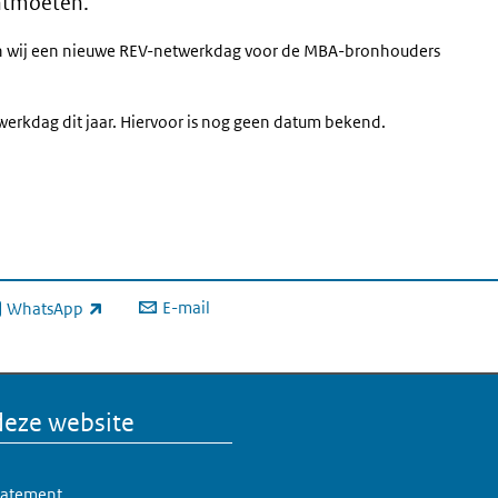
ontmoeten.
n wij een nieuwe REV-netwerkdag voor de MBA-bronhouders
erkdag dit jaar. Hiervoor is nog geen datum bekend.
E-mail
WhatsApp
xterne link)
deze website
statement