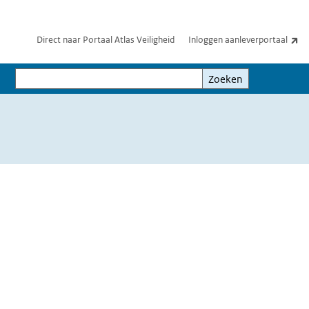
(e
Direct naar Portaal Atlas Veiligheid
Inloggen aanleverportaal
Zoeken
Zoeken