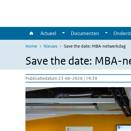
Overslaan en naar de inhoud gaan
Direct naar de hoofdnavigatie
Actueel
Documenten
Onderst
Home
Nieuws
Save the date: MBA-netwerkdag
Save the date: MBA-n
Publicatiedatum 23-06-2026 | 14:39