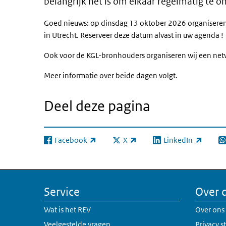
belangrijk het is om elkaar regelmatig te 
Goed nieuws: op dinsdag 13 oktober 2026 organisere
in Utrecht. Reserveer deze datum alvast in uw agenda !
Ook voor de KGL-bronhouders organiseren wij een netw
Meer informatie over beide dagen volgt.
Deel deze pagina
Facebook
X
LinkedIn
(externe link)
(externe link)
(externe link)
(e
Service
Over 
Wat is het REV
Over ons
Veelgestelde vragen
Privacy 