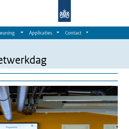
euning
Applicaties
Contact
etwerkdag