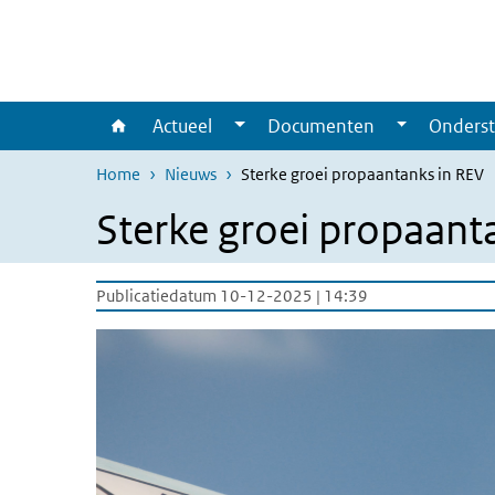
Overslaan en naar de inhoud gaan
Direct naar de hoofdnavigatie
Actueel
Documenten
Onderst
Home
Nieuws
Sterke groei propaantanks in REV
Sterke groei propaant
Publicatiedatum 10-12-2025 | 14:39