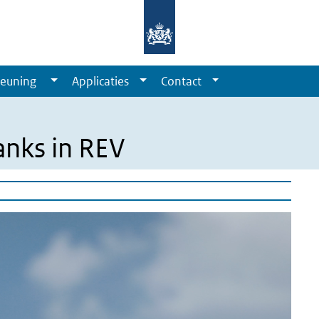
euning
Applicaties
Contact
anks in REV