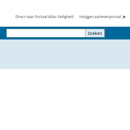
(e
Direct naar Portaal Atlas Veiligheid
Inloggen aanleverportaal
Zoeken
Zoeken