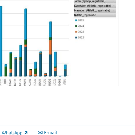
E-mail
WhatsApp
xterne link)