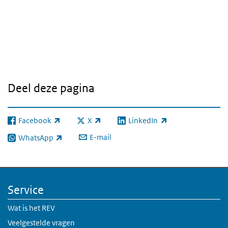
Deel deze pagina
Facebook
X
LinkedIn
(externe link)
(externe link)
(externe link)
E-mail
WhatsApp
(externe link)
Service
Wat is het REV
Veelgestelde vragen