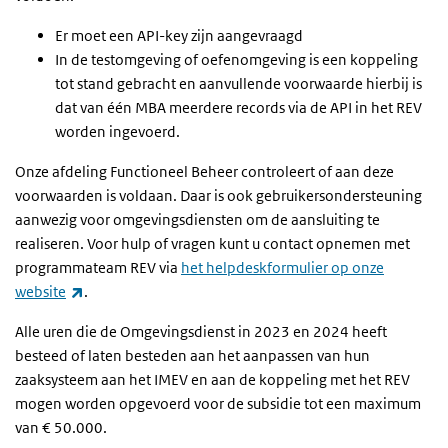
Er moet een API-key zijn aangevraagd
In de testomgeving of oefenomgeving is een koppeling
tot stand gebracht en aanvullende voorwaarde hierbij is
dat van één MBA meerdere records via de API in het REV
worden ingevoerd.
Onze afdeling Functioneel Beheer controleert of aan deze
voorwaarden is voldaan. Daar is ook gebruikersondersteuning
aanwezig voor omgevingsdiensten om de aansluiting te
realiseren. Voor hulp of vragen kunt u contact opnemen met
programmateam REV via
het helpdeskformulier op onze
(externe link)
website
.
Alle uren die de Omgevingsdienst in 2023 en 2024 heeft
besteed of laten besteden aan het aanpassen van hun
zaaksysteem aan het IMEV en aan de koppeling met het REV
mogen worden opgevoerd voor de subsidie tot een maximum
van € 50.000.