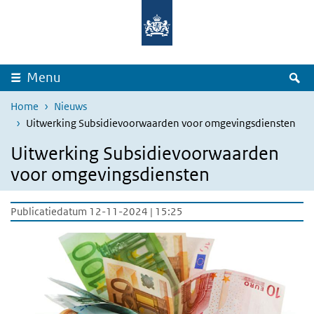
Overslaan en naar de inhoud gaan
Direct naar de hoofdnavigatie
Z
Menu
Home
Nieuws
Uitwerking Subsidievoorwaarden voor omgevingsdiensten
Uitwerking Subsidievoorwaarden
voor omgevingsdiensten
Publicatiedatum 12-11-2024 | 15:25