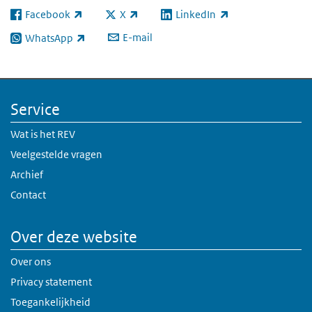
Facebook
X
LinkedIn
(externe link)
(externe link)
(externe link)
E-mail
WhatsApp
(externe link)
Service
Wat is het REV
Veelgestelde vragen
Archief
Contact
Over deze website
Over ons
Privacy statement
Toegankelijkheid