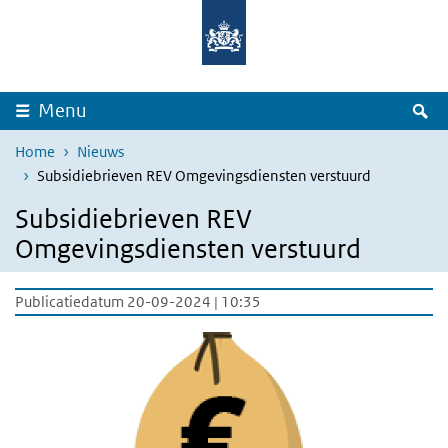
Overslaan en naar de inhoud gaan
Direct naar de hoofdnavigatie
Z
Menu
Home
Nieuws
Subsidiebrieven REV Omgevingsdiensten verstuurd
Subsidiebrieven REV
Omgevingsdiensten verstuurd
Publicatiedatum 20-09-2024 | 10:35