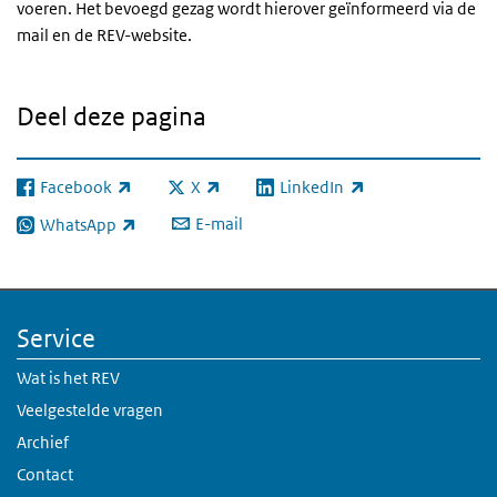
voeren. Het bevoegd gezag wordt hierover geïnformeerd via de
mail en de REV-website.
Deel deze pagina
Facebook
X
LinkedIn
(externe link)
(externe link)
(externe link)
E-mail
WhatsApp
(externe link)
Service
Wat is het REV
Veelgestelde vragen
Archief
Contact