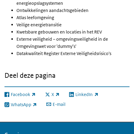
energieopslagsystemen
Ontwikkelingen aandachtsgebieden
Atlas leefomgeving
Veilige energietransitie
Kwetsbare gebouwen en locaties in het REV
Externe veiligheid – omgevingsveiligheid in de
Omgevingswet voor 'dummy’s'
Datakwaliteit Register Externe Veiligheidsrisico's
Deel deze pagina
Facebook
X
LinkedIn
(externe link)
(externe link)
(externe link)
E-mail
WhatsApp
(externe link)