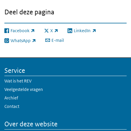
Deel deze pagina
Facebook
X
LinkedIn
(externe link)
(externe link)
(externe link)
E-mail
WhatsApp
(externe link)
Service
Wat is het REV
Veelgestelde vragen
Archief
Contact
Over deze website