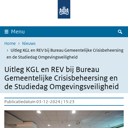
Overslaan en naar de inhoud gaan
Direct naar de hoofdnavigatie
Z
Menu
Home
Nieuws
Uitleg KGL en REV bij Bureau Gemeentelijke Crisisbeheersing
en de Studiedag Omgevingsveiligheid
Uitleg KGL en REV bij Bureau
Gemeentelijke Crisisbeheersing en
de Studiedag Omgevingsveiligheid
Publicatiedatum 03-12-2024 | 15:23