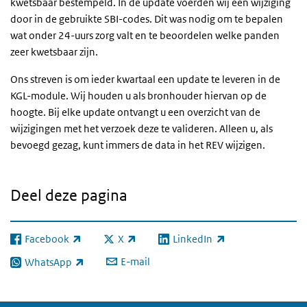
kwetsbaar bestempeld. In de update voerden wij een wijziging
door in de gebruikte SBI-codes. Dit was nodig om te bepalen
wat onder 24-uurs zorg valt en te beoordelen welke panden
zeer kwetsbaar zijn.
Ons streven is om ieder kwartaal een update te leveren in de
KGL-module. Wij houden u als bronhouder hiervan op de
hoogte. Bij elke update ontvangt u een overzicht van de
wijzigingen met het verzoek deze te valideren. Alleen u, als
bevoegd gezag, kunt immers de data in het REV wijzigen.
Deel deze pagina
Facebook
X
LinkedIn
(externe link)
(externe link)
(externe link)
E-mail
WhatsApp
(externe link)