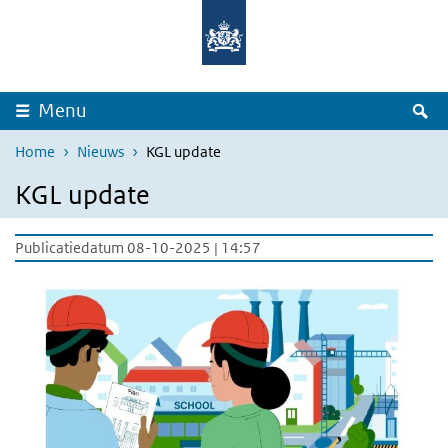
Overslaan en naar de inhoud gaan
Direct naar de hoofdnavigatie
Z
Menu
Home
Nieuws
KGL update
KGL update
Publicatiedatum 08-10-2025 | 14:57