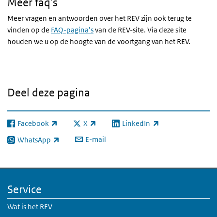
Meer faq's
Meer vragen en antwoorden over het REV zijn ook terug te
vinden op de
FAQ-pagina’s
van de REV-site. Via deze site
houden we u op de hoogte van de voortgang van het REV.
Deel deze pagina
Facebook
X
LinkedIn
(externe link)
(externe link)
(externe link)
E-mail
WhatsApp
(externe link)
Service
Wat is het REV