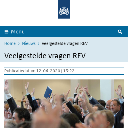
Overslaan en naar de inhoud gaan
Direct naar de hoofdnavigatie
Z
Menu
Home
Nieuws
Veelgestelde vragen REV
Veelgestelde vragen REV
Publicatiedatum 12-06-2020 | 13:22