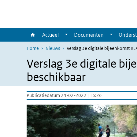
Overslaan en naar de inhoud gaan
Direct naar de hoofdnavigatie
Actueel
Documenten
Onderst
Home
Nieuws
Verslag 3e digitale bijeenkomst R
Verslag 3e digitale b
beschikbaar
Publicatiedatum 24-02-2022 | 16:26