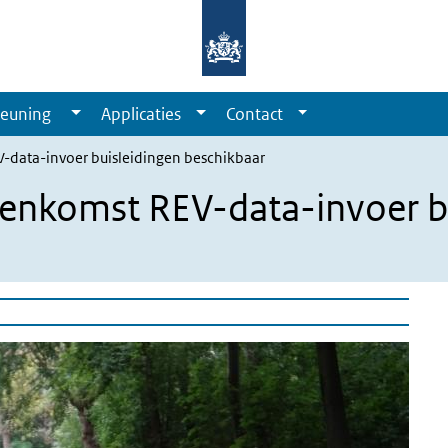
euning
Applicaties
Contact
EV-data-invoer buisleidingen beschikbaar
ijeenkomst REV-data-invoer b