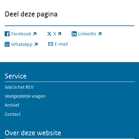
Deel deze pagina
Facebook
X
LinkedIn
(externe link)
(externe link)
(externe link)
E-mail
WhatsApp
(externe link)
Service
Wat is het REV
Veelgestelde vragen
Archief
Contact
Over deze website