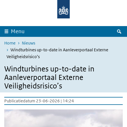
Overslaan en naar de inhoud gaan
Direct naar de hoofdnavigatie
Z
Menu
Home
Nieuws
Windturbines up-to-date in Aanleverportaal Externe
Veiligheidsrisico’s
Windturbines up-to-date in
Aanleverportaal Externe
Veiligheidsrisico’s
Publicatiedatum 23-06-2026 | 14:24