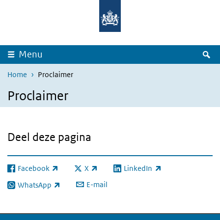
Overslaan en naar de inhoud gaan
Direct naar de hoofdnavigatie
Z
Menu
Home
Proclaimer
Proclaimer
Deel deze pagina
Facebook
X
LinkedIn
(externe link)
(externe link)
(externe link)
E-mail
WhatsApp
(externe link)