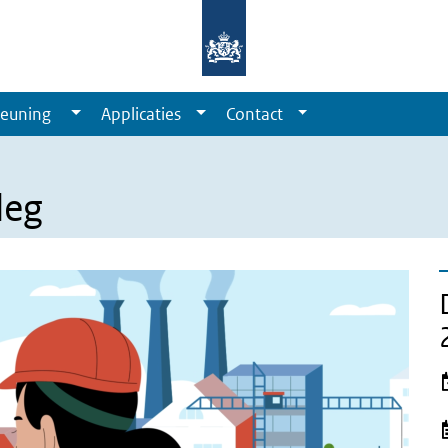
euning
Applicaties
Contact
leg