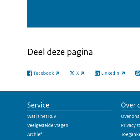
Deel deze pagina
Facebook
X
LinkedIn
(externe link)
(externe link)
(externe link)
(e
Service
Over 
Wat is het REV
Over ons
Veelgestelde vragen
Privacy 
Archief
Toeganke