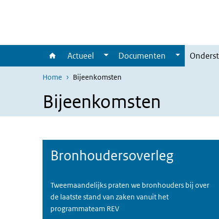
Overslaan en naar de inhoud gaan
Direct naar de hoofdnavigatie
Actueel
Documenten
Onderst
Home
Bijeenkomsten
Bijeenkomsten
Bronhoudersoverleg
Tweemaandelijks praten we bronhouders bij over
de laatste stand van zaken vanuit het
programmateam REV