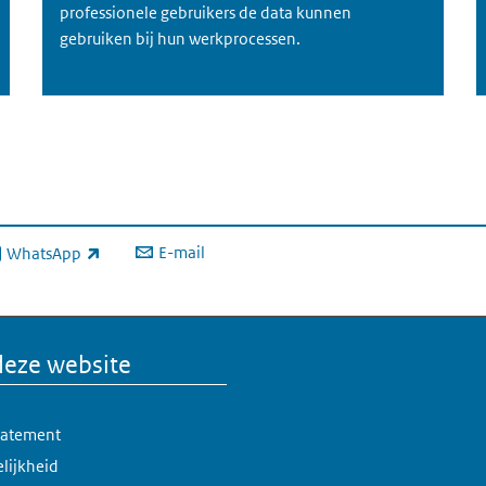
professionele gebruikers de data kunnen
gebruiken bij hun werkprocessen.
E-mail
WhatsApp
xterne link)
deze website
statement
lijkheid