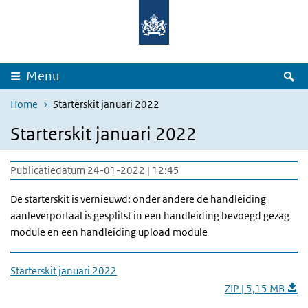
Overslaan en naar de inhoud gaan
Direct naar de hoofdnavigatie
Z
Menu
Home
Starterskit januari 2022
Starterskit januari 2022
Publicatiedatum 24-01-2022 | 12:45
De starterskit is vernieuwd: onder andere
de handleiding
aanleverportaal is gesplitst in een handleiding bevoegd gezag
module en een handleiding upload module
Starterskit januari 2022
ZIP | 5,15 MB