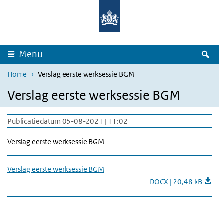
Overslaan en naar de inhoud gaan
Direct naar de hoofdnavigatie
Z
Menu
Home
Verslag eerste werksessie BGM
Verslag eerste werksessie BGM
Publicatiedatum 05-08-2021 | 11:02
Verslag eerste werksessie BGM
Verslag eerste werksessie BGM
DOCX | 20,48 kB