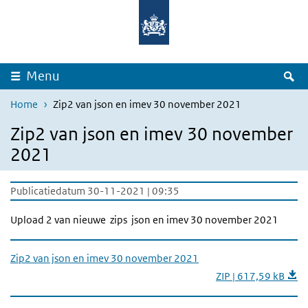
Overslaan en naar de inhoud gaan
Direct naar de hoofdnavigatie
Z
Menu
Home
Zip2 van json en imev 30 november 2021
Zip2 van json en imev 30 november
2021
Publicatiedatum 30-11-2021 | 09:35
Upload 2 van nieuwe zips json en imev 30 november 2021
Zip2 van json en imev 30 november 2021
ZIP | 617,59 kB