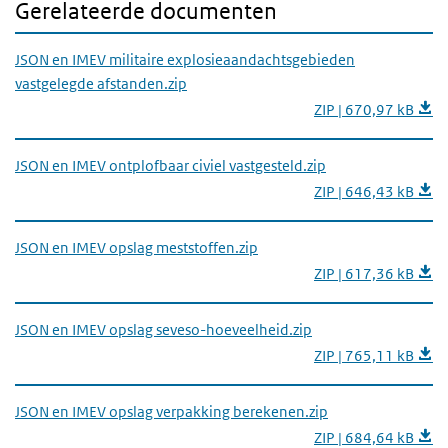
Gerelateerde documenten
JSON en IMEV militaire explosieaandachtsgebieden
vastgelegde afstanden.zip
ZIP | 670,97 kB
JSON en IMEV ontplofbaar civiel vastgesteld.zip
ZIP | 646,43 kB
JSON en IMEV opslag meststoffen.zip
ZIP | 617,36 kB
JSON en IMEV opslag seveso-hoeveelheid.zip
ZIP | 765,11 kB
JSON en IMEV opslag verpakking berekenen.zip
ZIP | 684,64 kB