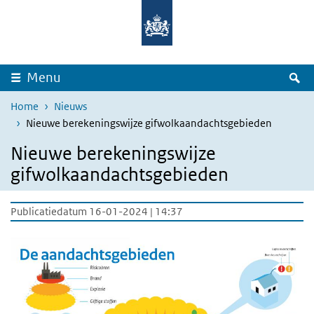
Overslaan en naar de inhoud gaan
Direct naar de hoofdnavigatie
Z
Menu
Home
Nieuws
Nieuwe berekeningswijze gifwolkaandachtsgebieden
Nieuwe berekeningswijze
gifwolkaandachtsgebieden
Publicatiedatum 16-01-2024 | 14:37