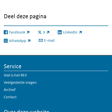
Deel deze pagina
Facebook
X
LinkedIn
(externe link)
(externe link)
(externe link)
E-mail
WhatsApp
(externe link)
Service
Wat is het REV
Veelgestelde vragen
Archief
Contact