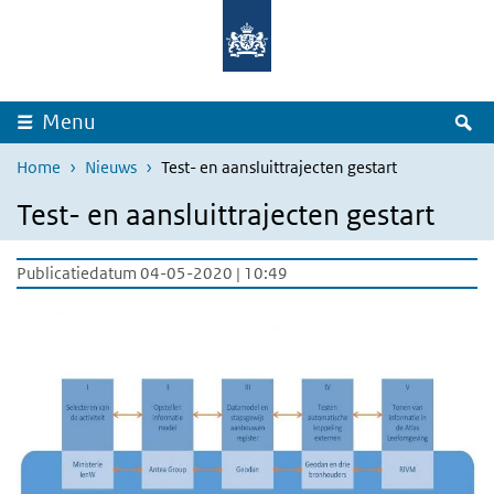
Overslaan en naar de inhoud gaan
Direct naar de hoofdnavigatie
Z
Menu
Home
Nieuws
Test- en aansluittrajecten gestart
Test- en aansluittrajecten gestart
Publicatiedatum 04-05-2020 | 10:49