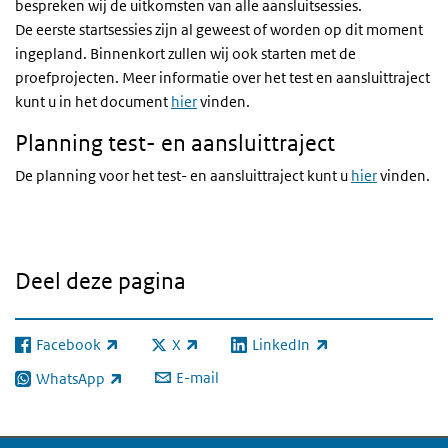
bespreken wij de uitkomsten van alle aansluitsessies.
De eerste startsessies zijn al geweest of worden op dit moment
ingepland. Binnenkort zullen wij ook starten met de
proefprojecten. Meer informatie over het test en aansluittraject
kunt u in het document
hier
vinden.
Planning test- en aansluittraject
De planning voor het test- en aansluittraject kunt u
hier
vinden.
Deel deze pagina
Facebook
X
LinkedIn
(externe link)
(externe link)
(externe link)
E-mail
WhatsApp
(externe link)