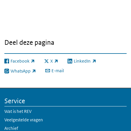
Deel deze pagina
Facebook
X
LinkedIn
(externe link)
(externe link)
(externe link)
E-mail
WhatsApp
(externe link)
Service
Wat is het REV
Veelgestelde vragen
Archief