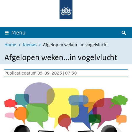
Overslaan en naar de inhoud gaan
Direct naar de hoofdnavigatie
Z
Menu
Home
Nieuws
Afgelopen weken...in vogelvlucht
Afgelopen weken...in vogelvlucht
Publicatiedatum 05-09-2023 | 07:30