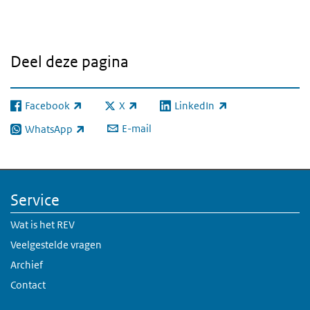
Deel deze pagina
Facebook
X
LinkedIn
(externe link)
(externe link)
(externe link)
E-mail
WhatsApp
(externe link)
Service
Wat is het REV
Veelgestelde vragen
Archief
Contact