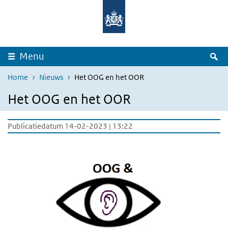
Overslaan en naar de inhoud gaan
Direct naar de hoofdnavigatie
Z
Menu
Home
Nieuws
Het OOG en het OOR
Het OOG en het OOR
Publicatiedatum 14-02-2023 | 13:22