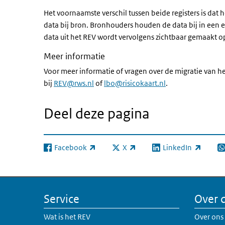
Het voornaamste verschil tussen beide registers is dat h
data bij bron. Bronhouders houden de data bij in een e
data uit het REV wordt vervolgens zichtbaar gemaakt op
Meer informatie
Voor meer informatie of vragen over de migratie van he
bij
REV@rws.nl
of
lbo@risicokaart.nl
.
Deel deze pagina
Facebook
X
LinkedIn
(externe link)
(externe link)
(externe link)
(e
Service
Over 
Wat is het REV
Over ons