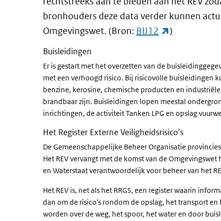
rechtstreeks aan te bieden aan het REV zoda
bronhouders deze data verder kunnen actual
(externe link
Omgevingswet. (Bron:
BIJ12
)
Buisleidingen
Er is gestart met het overzetten van de buisleidinggege
met een verhoogd risico. Bij risicovolle buisleidingen 
benzine, kerosine, chemische producten en industriële 
brandbaar zijn. Buisleidingen lopen meestal ondergr
inrichtingen, de activiteit Tanken LPG en opslag vuurw
Het Register Externe Veiligheidsrisico’s
De Gemeenschappelijke Beheer Organisatie provincies
Het REV vervangt met de komst van de Omgevingswet he
en Waterstaat verantwoordelijk voor beheer van het RE
Het REV is, net als het RRGS, een register waarin inform
dan om de risico's rondom de opslag, het transport en h
worden over de weg, het spoor, het water en door buis