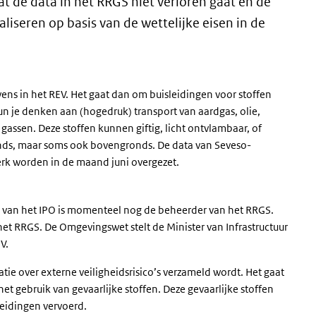
t de data in het RRGS niet verloren gaat en de
iseren op basis van de wettelijke eisen in de
)
vens in het REV. Het gaat dan om buisleidingen voor stoffen
kun je denken aan (hogedruk) transport van aardgas, olie,
gassen. Deze stoffen kunnen giftig, licht ontvlambaar, of
onds, maar soms ook bovengronds. De data van Seveso-
erk worden in de maand juni overgezet.
 van het IPO is momenteel nog de beheerder van het RRGS.
t RRGS. De Omgevingswet stelt de Minister van Infrastructuur
V.
atie over externe veiligheidsrisico’s verzameld wordt. Het gaat
et gebruik van gevaarlijke stoffen. Deze gevaarlijke stoffen
leidingen vervoerd.