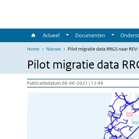
Overslaan en naar de inhoud gaan
Direct naar de hoofdnavigatie
Actueel
Documenten
Onderst
Home
Nieuws
Pilot migratie data RRGS naar REV:
Pilot migratie data RR
Publicatiedatum 08-06-2021 | 12:49