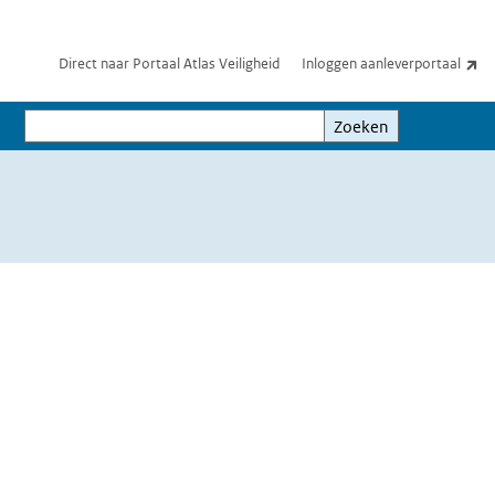
(e
Direct naar Portaal Atlas Veiligheid
Inloggen aanleverportaal
Zoeken
Zoeken