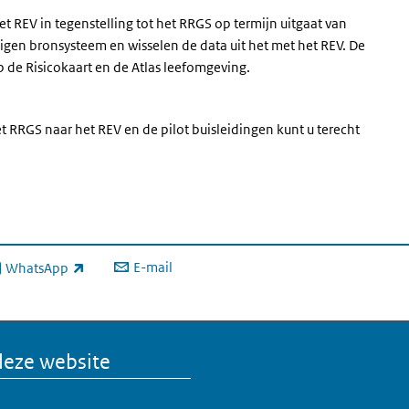
et REV in tegenstelling tot het RRGS op termijn uitgaat van
igen bronsysteem en wisselen de data uit het met het REV. De
 de Risicokaart en de Atlas leefomgeving.
t RRGS naar het REV en de pilot buisleidingen kunt u terecht
E-mail
WhatsApp
xterne link)
deze website