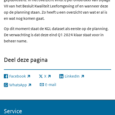
VII van het Besluit Kwaliteit Leefomgeving of en wanneer deze
op de planning staan. Zo heeft u een overzicht van wat er al is
en wat nog komen gaat.
Op dit moment staat de KGL dataset als eerste op de planning.
De verwachting is dat deze eind Q1 2024 klaar staat voor in
beheer name.
Deel deze pagina
Facebook
X
LinkedIn
(externe link)
(externe link)
(externe link)
E-mail
WhatsApp
(externe link)
Service