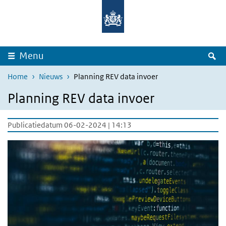
Overslaan en naar de inhoud gaan
Direct naar de hoofdnavigatie
Z
Menu
Home
Nieuws
Planning REV data invoer
Planning REV data invoer
Publicatiedatum 06-02-2024 | 14:13